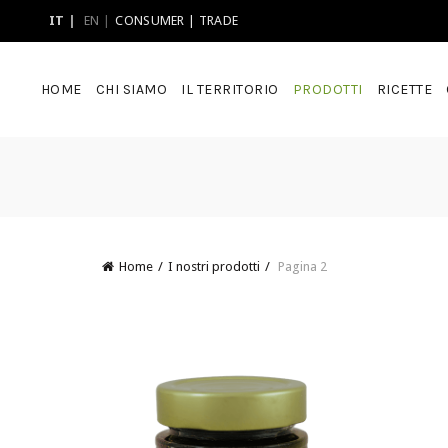
IT
EN
CONSUMER
|
TRADE
HOME
CHI SIAMO
IL TERRITORIO
PRODOTTI
RICETTE
Home
I nostri prodotti
Pagina 2