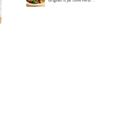
Grigliati ½ jar Olive Verdi …