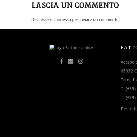
LASCIA UN COMMENTO
Devi essere
connesso
per inviare un commento.
FATT
Vocabolo
05032 Ca
Terni, Ita
T. (+39
T. (+39
Pec:
fat