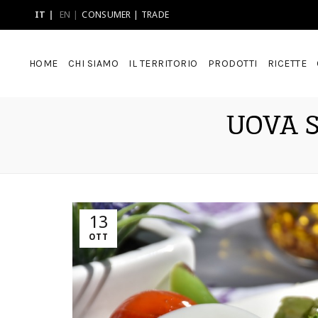
IT
EN
CONSUMER
|
TRADE
HOME
CHI SIAMO
IL TERRITORIO
PRODOTTI
RICETTE
UOVA S
13
OTT