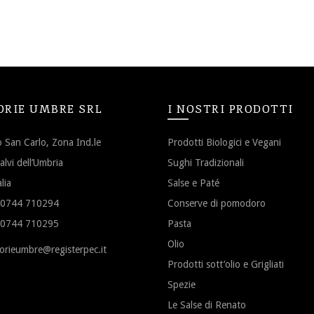
ORIE UMBRE SRL
I NOSTRI PRODOTTI
 San Carlo, Zona Ind.le
Prodotti Biologici e Vegani
lvi dell’Umbria
Sughi Tradizionali
lia
Salse e Paté
) 0744 710294
Conserve di pomodoro
) 0744 710295
Pasta
Olio
torieumbre@registerpec.it
Prodotti sott’olio e Grigliati
Spezie
Le Salse di Renato