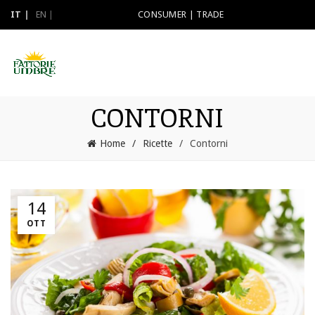
IT
EN
CONSUMER
|
TRADE
CONTORNI
Home
Ricette
Contorni
14
OTT